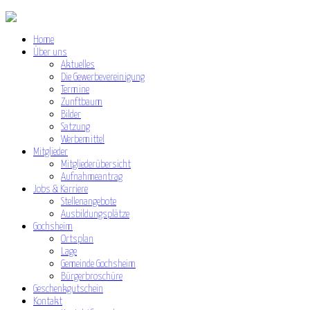
Home
Über uns
Aktuelles
Die Gewerbevereinigung
Termine
Zunftbaum
Bilder
Satzung
Werbemittel
Mitglieder
Mitgliederübersicht
Aufnahmeantrag
Jobs & Karriere
Stellenangebote
Ausbildungsplätze
Gochsheim
Ortsplan
Lage
Gemeinde Gochsheim
Bürgerbroschüre
Geschenkgutschein
Kontakt