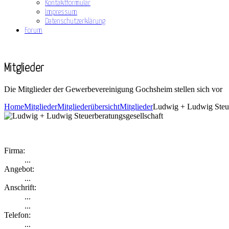
Kontaktformular
Impressum
Datenschutzerklärung
Forum
Mitglieder
Die Mitglieder der Gewerbevereinigung Gochsheim stellen sich vor
Home
Mitglieder
Mitgliederübersicht
Mitglieder
Ludwig + Ludwig Steue
Firma:
...
Angebot:
...
Anschrift:
...
...
Telefon:
...