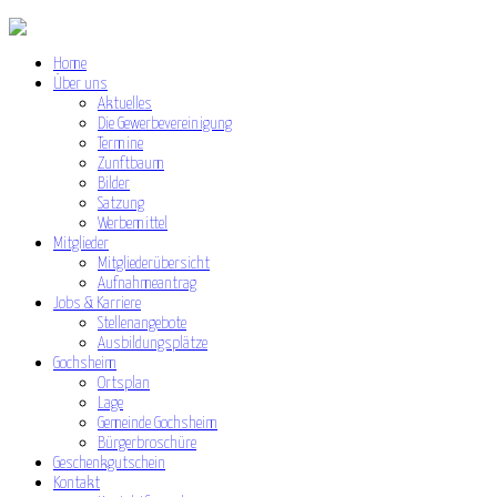
Home
Über uns
Aktuelles
Die Gewerbevereinigung
Termine
Zunftbaum
Bilder
Satzung
Werbemittel
Mitglieder
Mitgliederübersicht
Aufnahmeantrag
Jobs & Karriere
Stellenangebote
Ausbildungsplätze
Gochsheim
Ortsplan
Lage
Gemeinde Gochsheim
Bürgerbroschüre
Geschenkgutschein
Kontakt