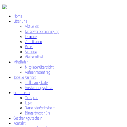
Home
Über uns
Aktuelles
Die Gewerbevereinigung
Termine
Zunftbaum
Bilder
Satzung
Werbemittel
Mitglieder
Mitgliederübersicht
Aufnahmeantrag
Jobs & Karriere
Stellenangebote
Ausbildungsplätze
Gochsheim
Ortsplan
Lage
Gemeinde Gochsheim
Bürgerbroschüre
Geschenkgutschein
Kontakt