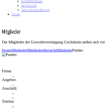
Kontaktformular
Impressum
Datenschutzerklärung
Forum
Mitglieder
Die Mitglieder der Gewerbevereinigung Gochsheim stellen sich vor
Home
Mitglieder
Mitgliederübersicht
Mitglieder
Punitec
Firma:
...
Angebot:
...
Anschrift:
...
...
Telefon:
...