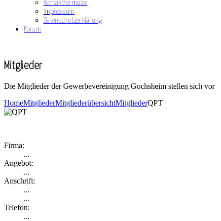
Kontaktformular
Impressum
Datenschutzerklärung
Forum
Mitglieder
Die Mitglieder der Gewerbevereinigung Gochsheim stellen sich vor
Home
Mitglieder
Mitgliederübersicht
Mitglieder
QPT
Firma:
...
Angebot:
...
Anschrift:
...
...
Telefon:
...