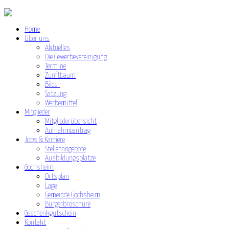
Home
Über uns
Aktuelles
Die Gewerbevereinigung
Termine
Zunftbaum
Bilder
Satzung
Werbemittel
Mitglieder
Mitgliederübersicht
Aufnahmeantrag
Jobs & Karriere
Stellenangebote
Ausbildungsplätze
Gochsheim
Ortsplan
Lage
Gemeinde Gochsheim
Bürgerbroschüre
Geschenkgutschein
Kontakt