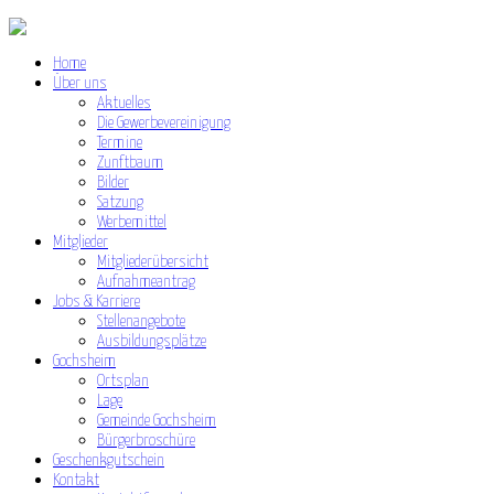
Home
Über uns
Aktuelles
Die Gewerbevereinigung
Termine
Zunftbaum
Bilder
Satzung
Werbemittel
Mitglieder
Mitgliederübersicht
Aufnahmeantrag
Jobs & Karriere
Stellenangebote
Ausbildungsplätze
Gochsheim
Ortsplan
Lage
Gemeinde Gochsheim
Bürgerbroschüre
Geschenkgutschein
Kontakt