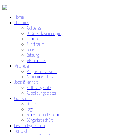
Home
Über uns
Aktuelles
Die Gewerbevereinigung
Termine
Zunftbaum
Bilder
Satzung
Werbemittel
Mitglieder
Mitgliederübersicht
Aufnahmeantrag
Jobs & Karriere
Stellenangebote
Ausbildungsplätze
Gochsheim
Ortsplan
Lage
Gemeinde Gochsheim
Bürgerbroschüre
Geschenkgutschein
Kontakt