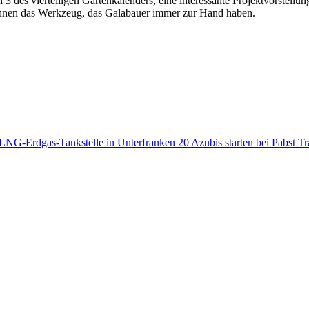
des vierteiligen Gartenkalenders, eine interessante Projektvorstellung
nen das Werkzeug, das Galabauer immer zur Hand haben.
te LNG-Erdgas-Tankstelle in Unterfranken
20 Azubis starten bei Pabst Tr