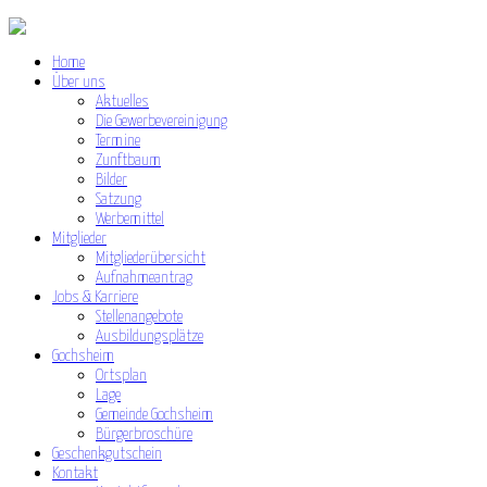
Home
Über uns
Aktuelles
Die Gewerbevereinigung
Termine
Zunftbaum
Bilder
Satzung
Werbemittel
Mitglieder
Mitgliederübersicht
Aufnahmeantrag
Jobs & Karriere
Stellenangebote
Ausbildungsplätze
Gochsheim
Ortsplan
Lage
Gemeinde Gochsheim
Bürgerbroschüre
Geschenkgutschein
Kontakt