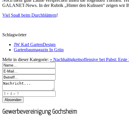
Noch mehr gute Laune versprechen Ihnen die folgenden Themen: Teil 3 
GALANET-News. In der Rubrik „Hinter den Kulissen“ zeigen wir Ih
Viel Spaß beim Durchblättern
!
Schlagwörter
JW Karl GartenDesign
Gartenbaumagazin In Grün
Mehr in dieser Kategorie:
« Nachhaltigkeitsoffensive bei Pabst: Ers
Gewerbevereinigung Gochsheim