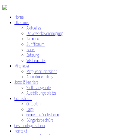
Home
Über uns
Aktuelles
Die Gewerbevereinigung
Termine
Zunftbaum
Bilder
Satzung
Werbemittel
Mitglieder
Mitgliederübersicht
Aufnahmeantrag
Jobs & Karriere
Stellenangebote
Ausbildungsplätze
Gochsheim
Ortsplan
Lage
Gemeinde Gochsheim
Bürgerbroschüre
Geschenkgutschein
Kontakt