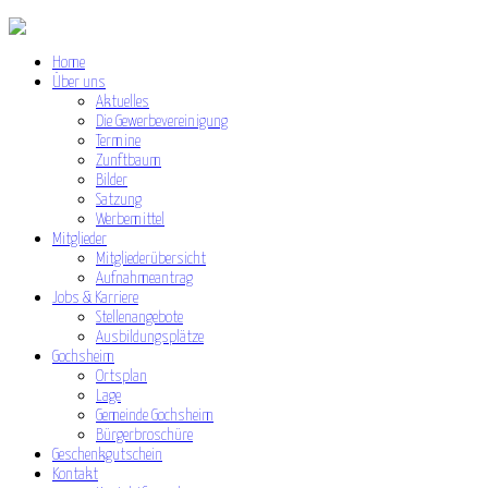
Home
Über uns
Aktuelles
Die Gewerbevereinigung
Termine
Zunftbaum
Bilder
Satzung
Werbemittel
Mitglieder
Mitgliederübersicht
Aufnahmeantrag
Jobs & Karriere
Stellenangebote
Ausbildungsplätze
Gochsheim
Ortsplan
Lage
Gemeinde Gochsheim
Bürgerbroschüre
Geschenkgutschein
Kontakt