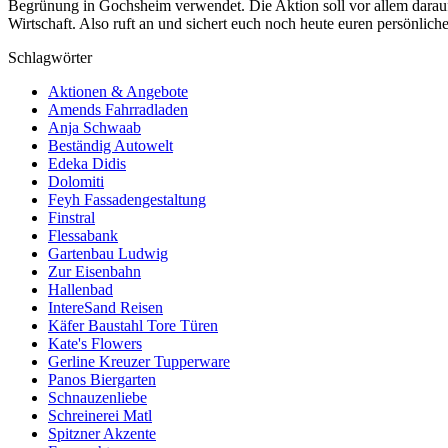
Begrünung in Gochsheim verwendet. Die Aktion soll vor allem darauf h
Wirtschaft. Also ruft an und sichert euch noch heute euren persönlich
Schlagwörter
Aktionen & Angebote
Amends Fahrradladen
Anja Schwaab
Beständig Autowelt
Edeka Didis
Dolomiti
Feyh Fassadengestaltung
Finstral
Flessabank
Gartenbau Ludwig
Zur Eisenbahn
Hallenbad
IntereSand Reisen
Käfer Baustahl Tore Türen
Kate's Flowers
Gerline Kreuzer Tupperware
Panos Biergarten
Schnauzenliebe
Schreinerei Matl
Spitzner Akzente